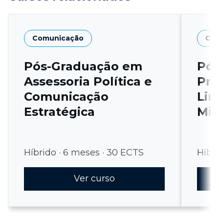
Comunicação
Ciê
Pós-Graduação em
Pós
Assessoria Política e
Pro
Comunicação
Lin
Estratégica
Min
Híbrido · 6 meses · 30 ECTS
Híbr
Ver curso