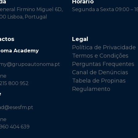
da
Horário
neral Firmino Miguel 6D,
Segunda a Sexta 09:00 – 1
00 Lisboa, Portugal
actos
Legal
Política de Privacidade
noma Academy
Termos e Condições
Perguntas Frequentes
emy@grupoautonoma.pt
Canal de Denúncias
one
Tabela de Propinas
 215 800 952
Regulamento
e
ad@esesfm.pt
one
 960 404 639