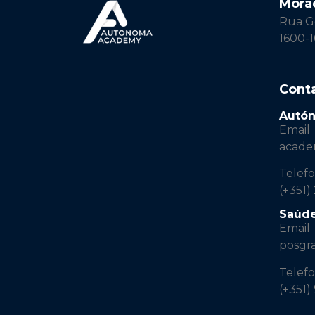
Mora
Rua Ge
1600-1
Cont
Autó
Email
acad
Telef
(+351)
Saúd
Email
posgr
Telef
(+351)