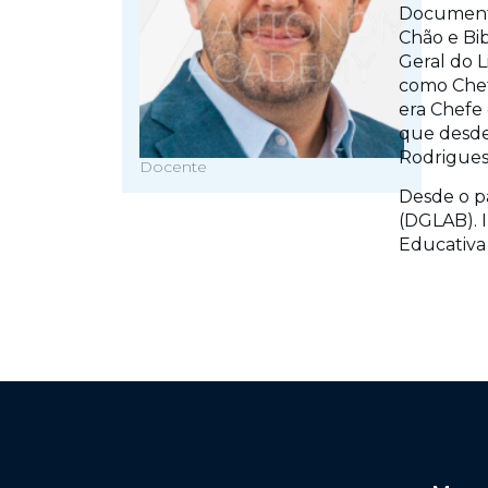
Documenta
Chão e Bib
Geral do L
como Chefe
era Chefe 
que desde 
Rodrigues,
Docente
Desde o pa
(DGLAB). 
Educativa 