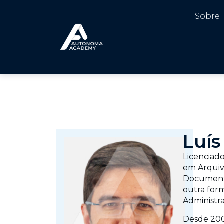
Sobre
Luís
Licenciad
em Arquivo
Documentai
outra form
Administr
Desde 200