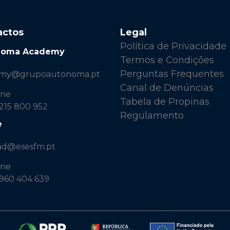
actos
Legal
Política de Privacidade
noma Academy
Termos e Condições
Perguntas Frequentes
emy@grupoautonoma.pt
Canal de Denúncias
one
Tabela de Propinas
 215 800 952
Regulamento
e
ad@esesfm.pt
one
 960 404 639