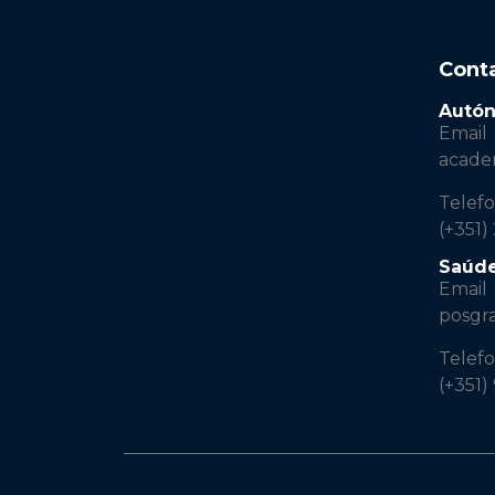
Cont
Autó
Email
acad
Telef
(+351)
Saúd
Email
posgr
Telef
(+351)