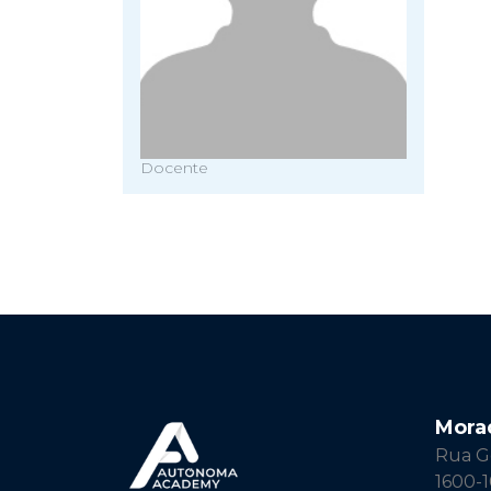
Docente
Mora
Rua Ge
1600-1