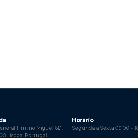
da
Horário
neral Firmino Miguel 6D,
Segunda a Sexta 09:00 – 1
00 Lisboa, Portugal