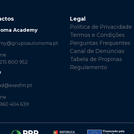
actos
Legal
Política de Privacidade
noma Academy
Termos e Condições
Perguntas Frequentes
emy@grupoautonoma.pt
Canal de Denúncias
one
Tabela de Propinas
 215 800 952
Regulamento
e
ad@esesfm.pt
one
 960 404 639