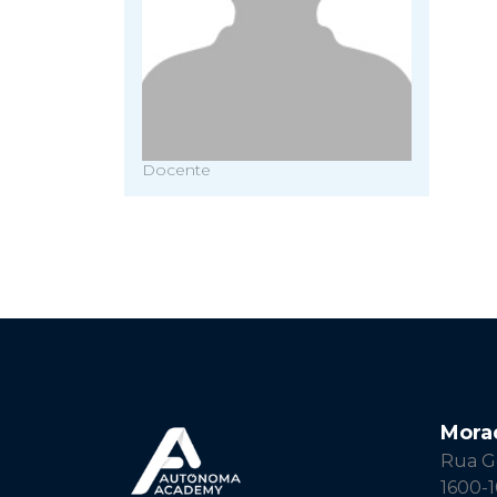
Docente
Mora
Rua Ge
1600-1