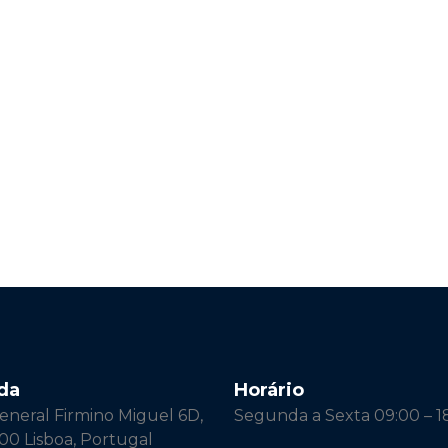
da
Horário
neral Firmino Miguel 6D,
Segunda a Sexta 09:00 – 1
00 Lisboa, Portugal