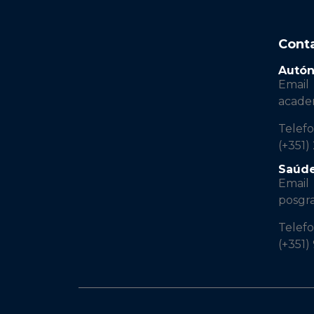
Cont
Autó
Email
acad
Telef
(+351)
Saúd
Email
posgr
Telef
(+351)