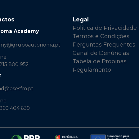
actos
Legal
Política de Privacidade
noma Academy
Termos e Condições
Perguntas Frequentes
emy@grupoautonoma.pt
Canal de Denúncias
one
Tabela de Propinas
 215 800 952
Regulamento
e
ad@esesfm.pt
one
 960 404 639