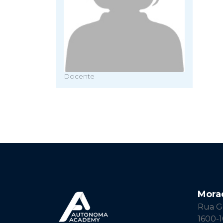
Docente
Mora
Rua Ge
1600-1