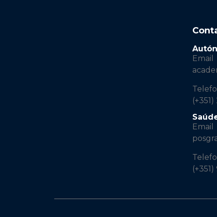
Cont
Autó
Email
acad
Telef
(+351)
Saúd
Email
posgr
Telef
(+351)