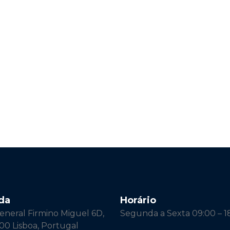
da
Horário
neral Firmino Miguel 6D,
Segunda a Sexta 09:00 – 1
00 Lisboa, Portugal