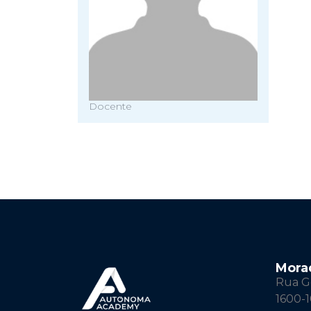
Docente
Mora
Rua Ge
1600-1