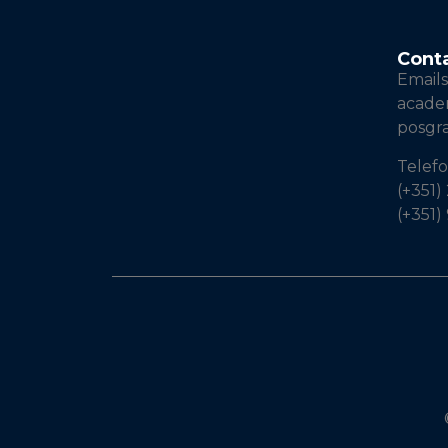
Cont
Emails
acad
posgr
Telef
(+351)
(+351)