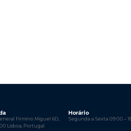
da
Horário
neral Firmino Miguel 6D,
Segunda a Sexta 09:00 – 1
00 Lisboa, Portugal