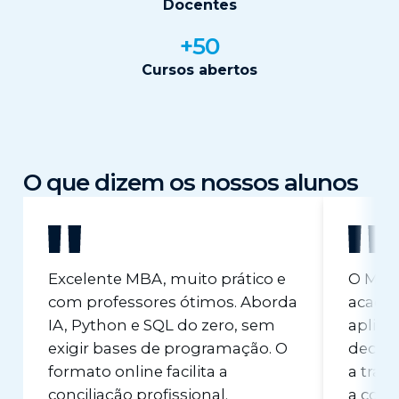
Docentes
+50
Cursos abertos
O que dizem os nossos alunos
Excelente MBA, muito prático e
O MBA 
com professores ótimos. Aborda
académ
IA, Python e SQL do zero, sem
aplica
exigir bases de programação. O
decidi
formato online facilita a
a tran
conciliação profissional.
a cons