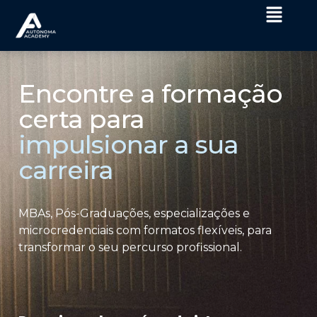
Encontre a formação
certa para
impulsionar a sua
carreira
MBAs, Pós-Graduações, especializações e
microcredenciais com formatos flexíveis, para
transformar o seu percurso profissional.