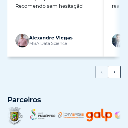
Recomendo sem hesitação!
real n
Alexandre Viegas
MBA Data Science
M
‹
›
Parceiros