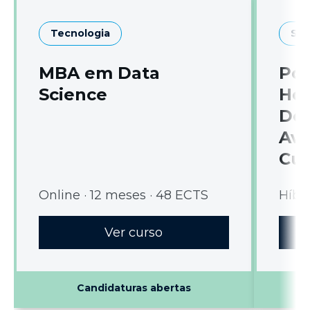
Tecnologia
Sa
MBA em Data
Pó
Science
Hos
Dom
Ava
Cui
Online · 12 meses · 48 ECTS
Híbri
Ver curso
Candidaturas abertas