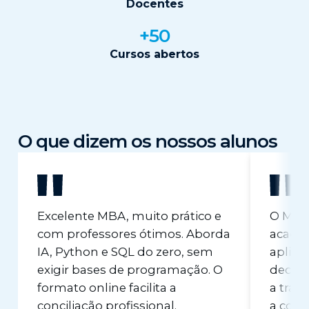
Docentes
+50
Cursos abertos
O que dizem os nossos alunos
Excelente MBA, muito prático e
O MBA 
com professores ótimos. Aborda
académ
IA, Python e SQL do zero, sem
aplica
exigir bases de programação. O
decidi
formato online facilita a
a tran
conciliação profissional.
a cons