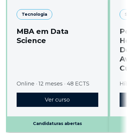
Tecnologia
Sa
MBA em Data
Pó
Science
Hos
Dom
Ava
Cui
Online · 12 meses · 48 ECTS
Híbri
Ver curso
Candidaturas abertas