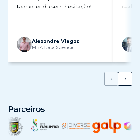
Recomendo sem hesitação!
real n
Alexandre Viegas
MBA Data Science
M
‹
›
Parceiros