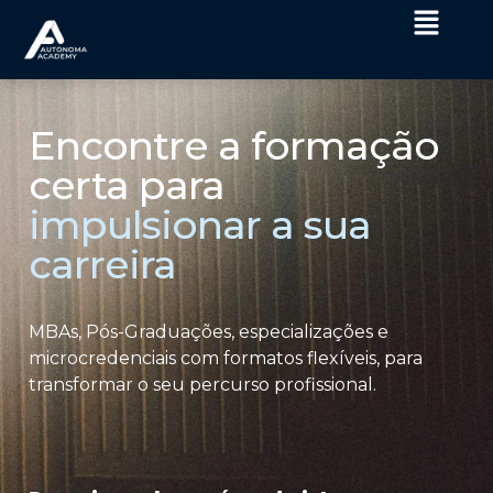
Encontre a formação
certa para
impulsionar a sua
carreira
MBAs, Pós-Graduações, especializações e
microcredenciais com formatos flexíveis, para
transformar o seu percurso profissional.