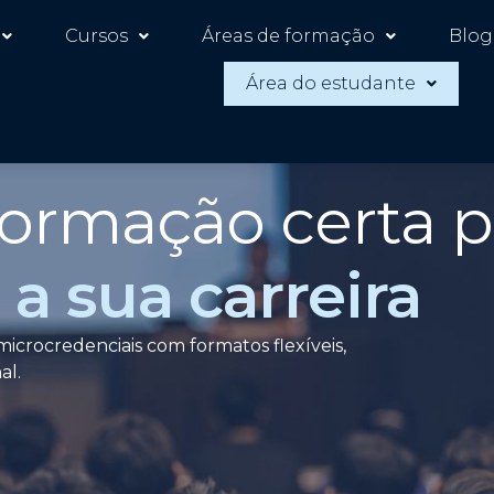
Cursos
Áreas de formação
Blog
Área do estudante
formação certa p
a sua carreira
icrocredenciais com formatos flexíveis,
al.