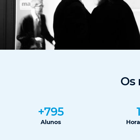
Os 
+800
1
Alunos
Hora