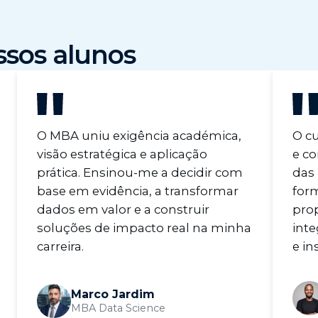
ssos alunos
O MBA uniu exigência académica,
O cu
visão estratégica e aplicação
e co
prática. Ensinou-me a decidir com
das 
base em evidência, a transformar
for
dados em valor e a construir
pro
soluções de impacto real na minha
inte
carreira.
e in
Marco Jardim
MBA Data Science