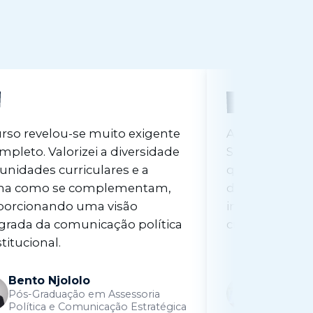
rso revelou-se muito exigente
A Pós-Gradua
mpleto. Valorizei a diversidade
Situação Crít
unidades curriculares e a
que está pres
ma como se complementam,
diferenciados
porcionando uma visão
intensivos aos
grada da comunicação política
cuidados de s
stitucional.
Bento Njololo
João Zã
Pós-Graduação em Assessoria
Pós-Gradu
Política e Comunicação Estratégica
Pessoa em 