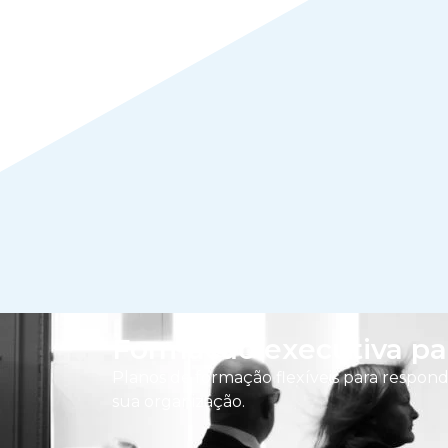
Formação executiva pa
Planos de formação flexíveis para responde
sua organização.