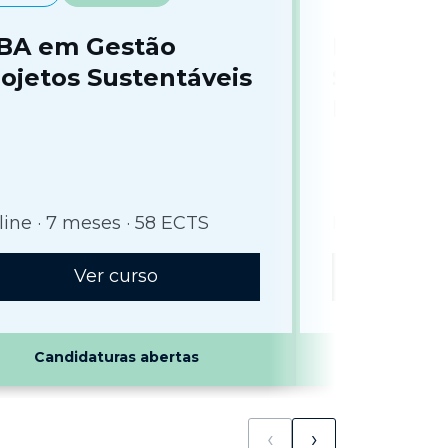
BA em Gestão
Pós-Gra
ojetos Sustentáveis
Saúde M
Perinata
ine · 7 meses · 58 ECTS
Híbrido · 4 m
Ver curso
V
Candidaturas abertas
Candid
‹
›