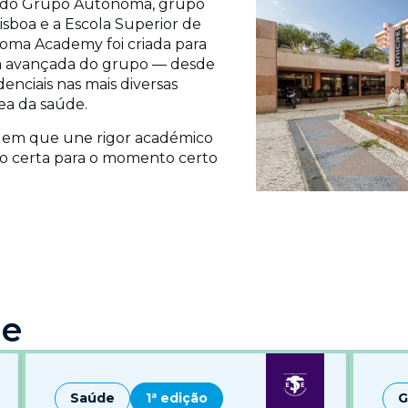
 do Grupo Autónoma, grupo
sboa e a Escola Superior de
noma Academy foi criada para
va avançada do grupo — desde
nciais nas mais diversas
ea da saúde.
gem que une rigor académico
ção certa para o momento certo
ue
Saúde
1ª edição
G