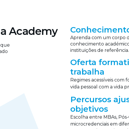
ma Academy
Conhecimento
Aprenda com um corpo do
conhecimento académico 
 que
instituições de referência.
cado
Oferta format
trabalha
Regimes acessíveis com for
vida pessoal com a vida pr
Percursos aju
objetivos
Escolha entre MBAs, Pós-
microcredenciais em dife