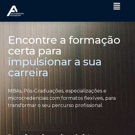
Encontre a formação
certa para
impulsionar a sua
carreira
MBAs, Pós-Graduações, especializações e
microcredenciais com formatos flexíveis, para
transformar o seu percurso profissional.