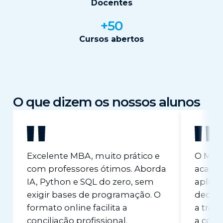
Docentes
+50
Cursos abertos
O que dizem os nossos alunos
Excelente MBA, muito prático e
O MBA 
com professores ótimos. Aborda
académ
IA, Python e SQL do zero, sem
aplica
exigir bases de programação. O
decidi
formato online facilita a
a tran
conciliação profissional.
a cons