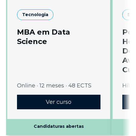
Tecnologia
Sa
MBA em Data
Pó
Science
Hos
Dom
Ava
Cui
Online · 12 meses · 48 ECTS
Híbri
Ver curso
Candidaturas abertas