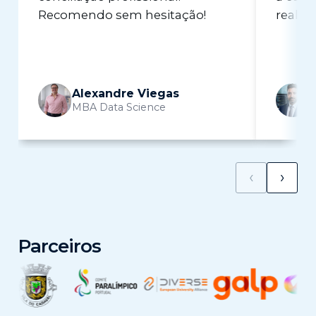
Recomendo sem hesitação!
real n
Alexandre Viegas
MBA Data Science
M
‹
›
Parceiros