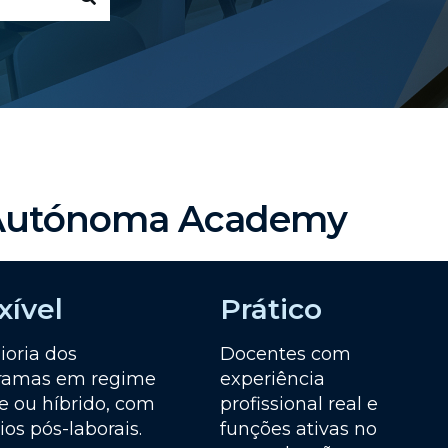
a Autónoma Academy
xível
Prático
ioria dos
Docentes com
ramas em regime
experiência
e ou híbrido, com
profissional real e
ios pós-laborais.
funções ativas no