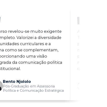
rso revelou-se muito exigente
A Pós-Gradua
mpleto. Valorizei a diversidade
Tratamento de
unidades curriculares e a
permitiu-me a
ma como se complementam,
novos conheci
porcionando uma visão
para aquela qu
grada da comunicação política
necessidades 
stitucional.
quem eu cuid
Bento Njololo
Laura Ca
Pós-Graduação em Assessoria
Pós-Gradu
Política e Comunicação Estratégica
Tratament