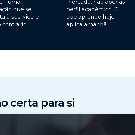
e numa
mercado, não apenas
ação que se
perfil académico. O
a à sua vida e
que aprende hoje
 contrário.
aplica amanhã.
 certa para si