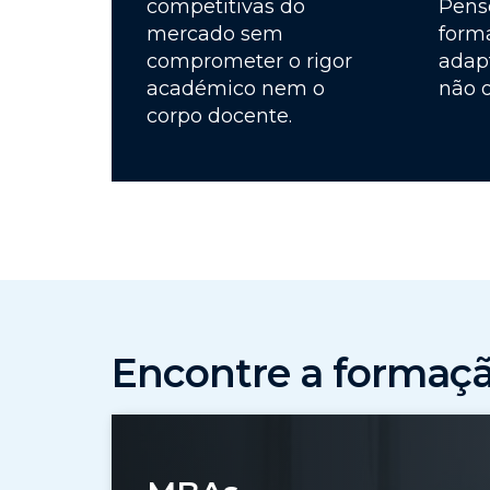
competitivas do
Pens
mercado sem
form
comprometer o rigor
adapt
académico nem o
não o
corpo docente.
Encontre a formação